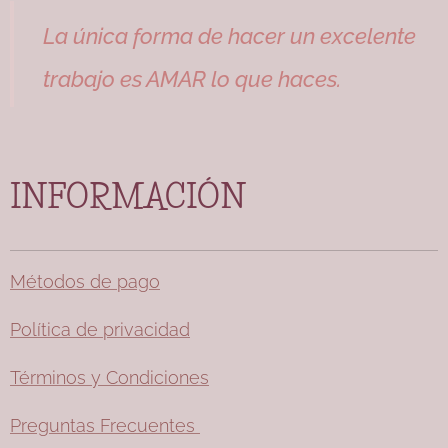
para el
La única forma de hacer un excelente
día del
evento.
trabajo es AMAR lo que haces.
Disponib
les
desde el
número
INFORMACIÓN
33 hasta
el 38
inclusive
Métodos de pago
(siempre
por
Política de privacidad
encargo)
Lo
Términos y Condiciones
puedes
combina
Preguntas Frecuentes
r con