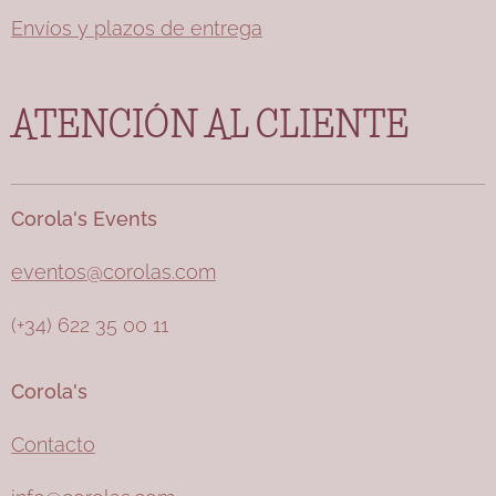
alguna
Envíos y plazos de entrega
pequeña
vela
ATENCIÓN AL CLIENTE
(sección
velas
artesanal
es) o con
Corola's Events
una
corona o
eventos@corolas.com
pasador
(+34) 622 35 00 11
disponibl
es en
nuestra
Corola's
web.
Contacto