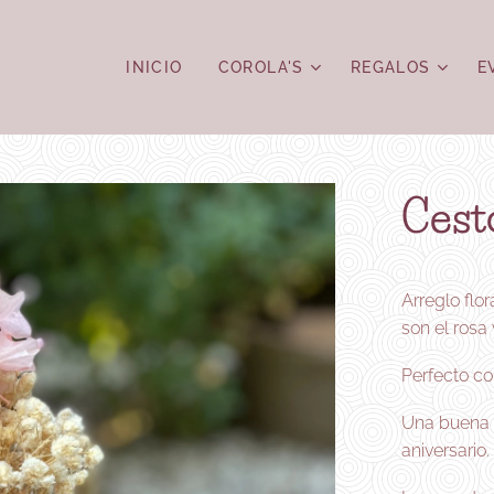
INICIO
COROLA'S
REGALOS
E
Cest
Arreglo flo
son el rosa 
Perfecto co
Una buena 
aniversario.