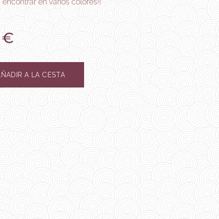
encontrar en varios colores!!
€
AÑADIR A LA CESTA