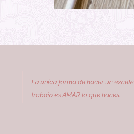
La única forma de hacer un excele
trabajo es AMAR lo que haces.