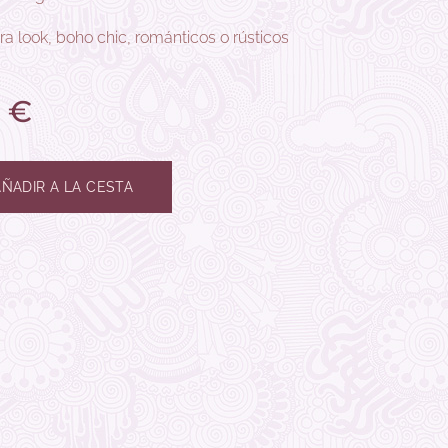
ra look, boho chic, románticos o rústicos
€
AÑADIR A LA CESTA