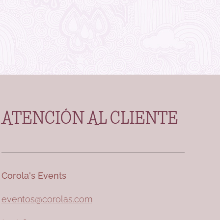
ATENCIÓN AL CLIENTE
Corola's Events
eventos@corolas.com