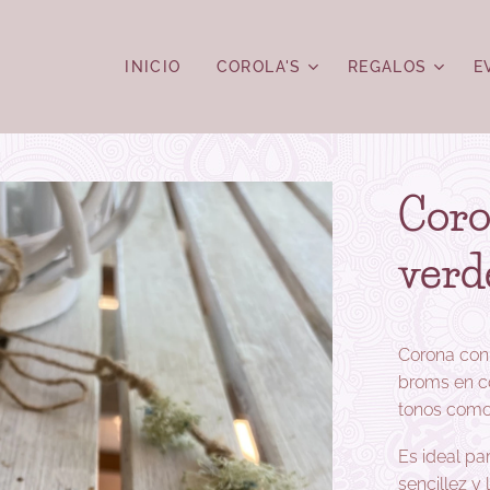
INICIO
COROLA'S
REGALOS
E
Coro
verd
Corona con
broms en co
tonos como 
Es ideal pa
sencillez y 