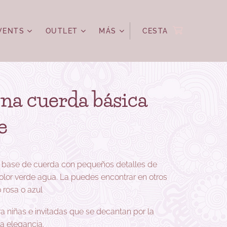
VENTS
OUTLET
MÁS
CESTA
na cuerda básica
e
 base de cuerda con pequeños detalles de
lor verde agua. La puedes encontrar en otros
rosa o azul
ra niñas e invitadas que se decantan por la
la elegancia.