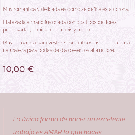
flores, broches, flores preservadas, coronas pelo, pasador pelo,
Muy romántica y delicada es como se define ésta corona.
tocado, dama de honor, novia, rosa, madrina, cinturón flores,
ideas peinado evento.
Elaborada a mano fusionada con dos tipos de flores
preservadas, paniculata en beis y fucsia.
Muy apropiada para vestidos románticos inspirados con la
naturaleza para bodas de día o eventos al aire libre.
10,00
€
La única forma de hacer un excelente
trabajo es AMAR lo que haces.