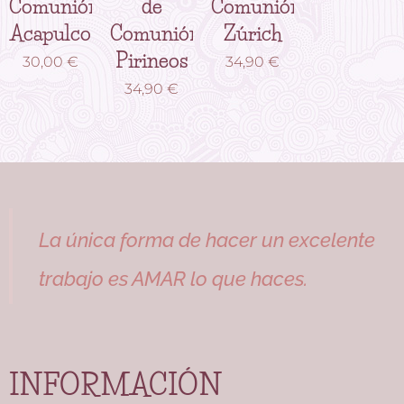
Comunión
de
Comunión
Acapulco
Comunión
Zúrich
Pirineos
30,00
€
34,90
€
34,90
€
La única forma de hacer un excelente
trabajo es AMAR lo que haces.
INFORMACIÓN