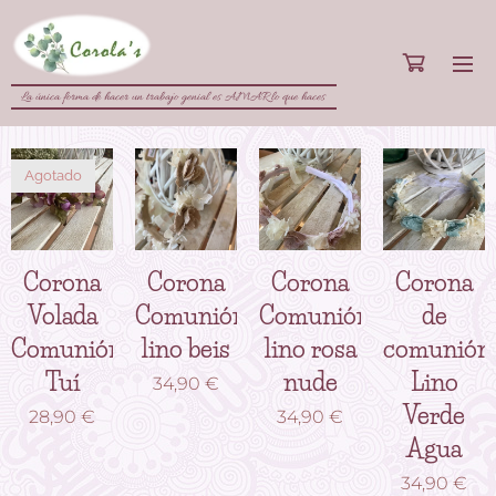
La única forma de hacer un trabajo genial es AMAR lo que haces
Agotado
Corona
Corona
Corona
Corona
Volada
Comunión
Comunión
de
Comunión
lino beis
lino rosa
comunión
Tuí
nude
Lino
34,90
€
Verde
28,90
€
34,90
€
Agua
34,90
€